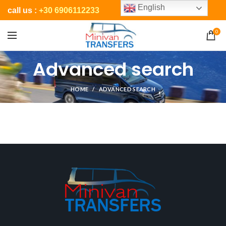
English
call us :
+30 6906112233
0
Advanced search
HOME
ADVANCED SEARCH