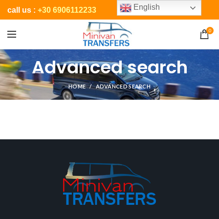
English
call us :
+30 6906112233
0
Advanced search
HOME
ADVANCED SEARCH