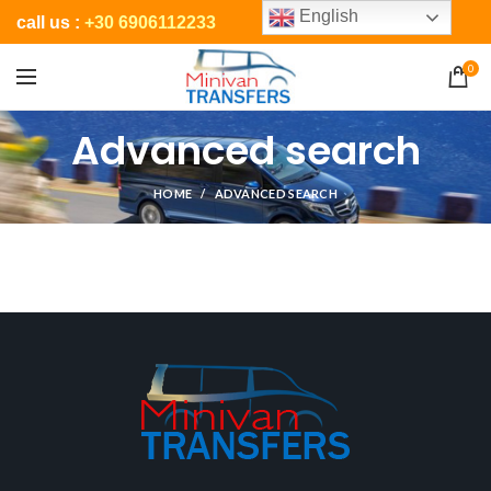
English
call us :
+30 6906112233
0
Advanced search
HOME
ADVANCED SEARCH