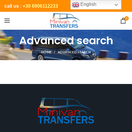
English
call us :
+30 6906112233
0
Advanced search
HOME
ADVANCED SEARCH