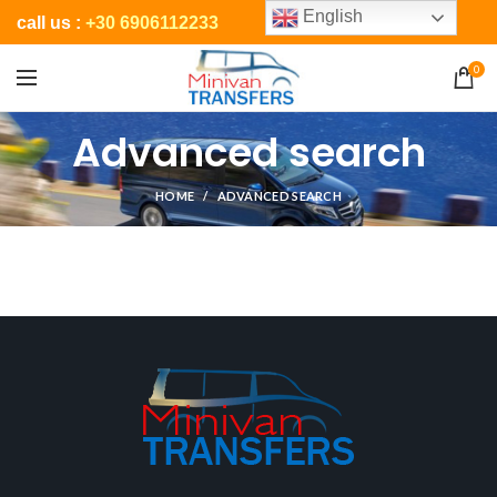
English
call us :
+30 6906112233
0
Advanced search
HOME
ADVANCED SEARCH